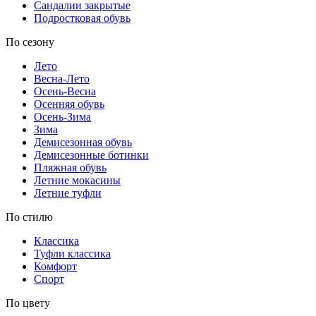
Сандалии закрытые
Подростковая обувь
По сезону
Лето
Весна-Лето
Осень-Весна
Осенняя обувь
Осень-Зима
Зима
Демисезонная обувь
Демисезонные ботинки
Пляжная обувь
Летние мокасины
Летние туфли
По стилю
Классика
Туфли классика
Комфорт
Спорт
По цвету