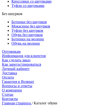
Кроссовки со шнурками
Туфли со шнурками
Без шнурков
Ботинки без шнурков
Мокасины без шнурков
Туфли без шнурков
Обувь без шнурков
Ботинки на молнии
Обувь на молнии
Оптовикам
Информация для клиентов
Как сделать заказ
Как зарегистрироваться
Личный кабинет
Доставка
Оплата
Гарантия и Возврат
Вопросы и ответы
О компании
Статьи
Контакты
Главная страница
/
Каталог обуви