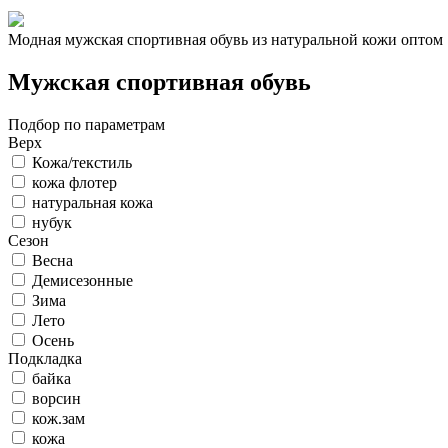
Модная мужская спортивная обувь из натуральной кожи оптом
Мужская спортивная обувь
Подбор по параметрам
Верх
Кожа/текстиль
кожа флотер
натуральная кожа
нубук
Сезон
Весна
Демисезонные
Зима
Лето
Осень
Подкладка
байка
ворсин
кож.зам
кожа