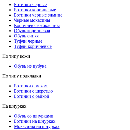
Ботинки черные
Ботинки коричневые
Ботинки черные зимние
Черные мокасины
Коричневые мокасины
Обувь коричневая
Обувь синяя
Туфли черные
Туфли коричневые
По типу кожи
Обувь из нубука
По типу подкладки
Ботинки с мехом
Ботинки с шерстью
Ботинки с байкой
На шнурках
Обувь со шнурками
Ботинки на шнурках
Мокасины на шнурках