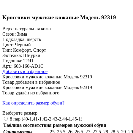
Кроссовки мужские кожаные Модель 92319
Верх:
натуральная кожа
Сезон:
Зима
Подкладка:
шерсть
Цвет:
Черный
Тип:
Комфорт, Спорт
Застежка:
Шнурки
Подошва:
ТЭП
Арт.: 603-160-AD1C
Добавить в избранное
Кроссовки мужские кожаные Модель 92319
Товар добавлен в избранное
Кроссовки мужские кожаные Модель 92319
Товар удалён из избранного
Как определить размер обуви?
Выберите размер
8 пар (40-1,41-1,42-2,43-2,44-1,45-1)
Таблица соответствия размеров мужской обуви
Сантиметры
25
25,5
26
26,5
27
27,5
28
28,5
29
29