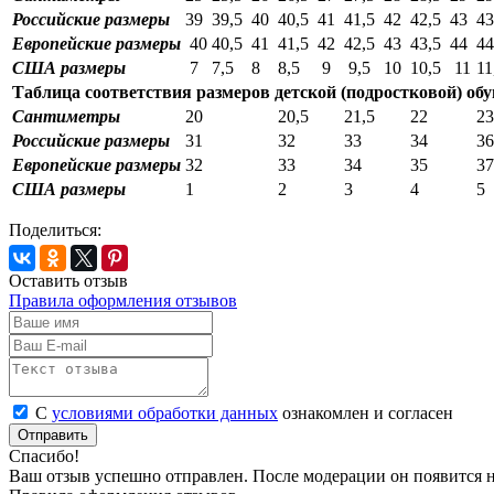
Российские размеры
39
39,5
40
40,5
41
41,5
42
42,5
43
43
Европейские размеры
40
40,5
41
41,5
42
42,5
43
43,5
44
44
США размеры
7
7,5
8
8,5
9
9,5
10
10,5
11
11
Таблица соответствия размеров детской (подростковой) об
Сантиметры
20
20,5
21,5
22
23
Российские размеры
31
32
33
34
36
Европейские размеры
32
33
34
35
37
США размеры
1
2
3
4
5
Поделиться:
Оставить отзыв
Правила оформления отзывов
С
условиями обработки данных
ознакомлен и согласен
Отправить
Спасибо!
Ваш отзыв успешно отправлен. После модерации он появится н