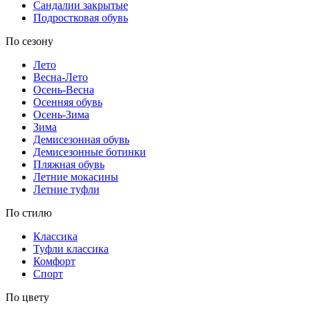
Сандалии закрытые
Подростковая обувь
По сезону
Лето
Весна-Лето
Осень-Весна
Осенняя обувь
Осень-Зима
Зима
Демисезонная обувь
Демисезонные ботинки
Пляжная обувь
Летние мокасины
Летние туфли
По стилю
Классика
Туфли классика
Комфорт
Спорт
По цвету