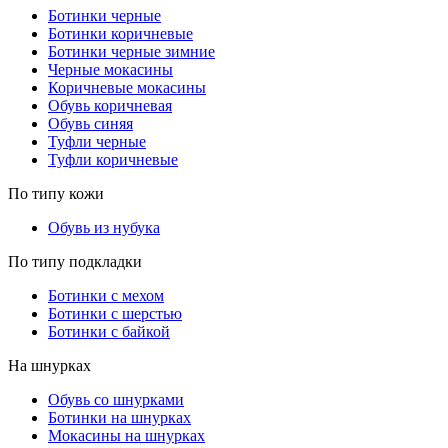
Ботинки черные
Ботинки коричневые
Ботинки черные зимние
Черные мокасины
Коричневые мокасины
Обувь коричневая
Обувь синяя
Туфли черные
Туфли коричневые
По типу кожи
Обувь из нубука
По типу подкладки
Ботинки с мехом
Ботинки с шерстью
Ботинки с байкой
На шнурках
Обувь со шнурками
Ботинки на шнурках
Мокасины на шнурках