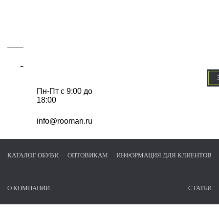
-
Пн-Пт с 9:00 до
18:00
info@rooman.ru
КАТАЛОГ ОБУВИ
ОПТОВИКАМ
ИНФОРМАЦИЯ ДЛЯ КЛИЕНТОВ
О КОМПАНИИ
СТАТЬИ
Главная страница
/
Каталог обуви
/
Полуботинки
/