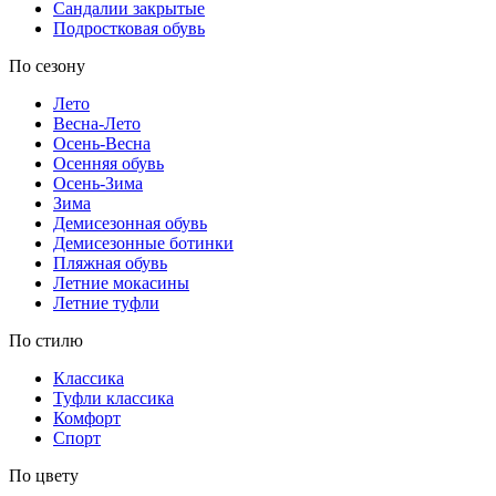
Сандалии закрытые
Подростковая обувь
По сезону
Лето
Весна-Лето
Осень-Весна
Осенняя обувь
Осень-Зима
Зима
Демисезонная обувь
Демисезонные ботинки
Пляжная обувь
Летние мокасины
Летние туфли
По стилю
Классика
Туфли классика
Комфорт
Спорт
По цвету