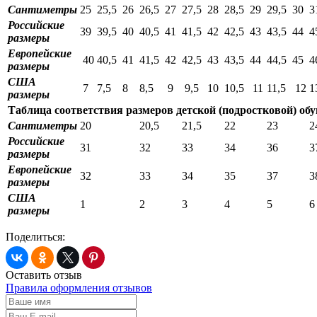
Сантиметры
25
25,5
26
26,5
27
27,5
28
28,5
29
29,5
30
3
Российские
39
39,5
40
40,5
41
41,5
42
42,5
43
43,5
44
4
размеры
Европейские
40
40,5
41
41,5
42
42,5
43
43,5
44
44,5
45
4
размеры
США
7
7,5
8
8,5
9
9,5
10
10,5
11
11,5
12
1
размеры
Таблица соответствия размеров детской (подростковой) об
Сантиметры
20
20,5
21,5
22
23
2
Российские
31
32
33
34
36
3
размеры
Европейские
32
33
34
35
37
3
размеры
США
1
2
3
4
5
6
размеры
Поделиться:
Оставить отзыв
Правила оформления отзывов