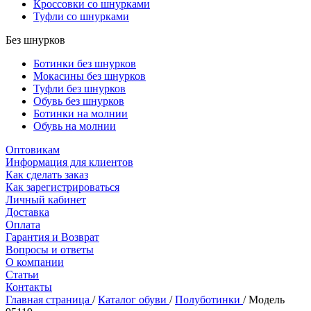
Кроссовки со шнурками
Туфли со шнурками
Без шнурков
Ботинки без шнурков
Мокасины без шнурков
Туфли без шнурков
Обувь без шнурков
Ботинки на молнии
Обувь на молнии
Оптовикам
Информация для клиентов
Как сделать заказ
Как зарегистрироваться
Личный кабинет
Доставка
Оплата
Гарантия и Возврат
Вопросы и ответы
О компании
Статьи
Контакты
Главная страница
/
Каталог обуви
/
Полуботинки
/
Модель