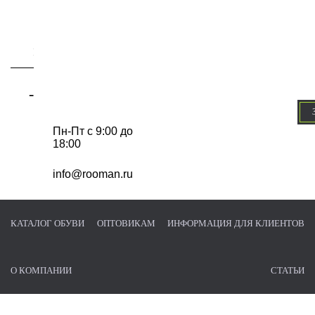
-
Пн-Пт с 9:00 до
18:00
info@rooman.ru
КАТАЛОГ ОБУВИ
ОПТОВИКАМ
ИНФОРМАЦИЯ ДЛЯ КЛИЕНТОВ
О КОМПАНИИ
СТАТЬИ
Главная страница
/
Каталог обуви
/
Полуботинки
/