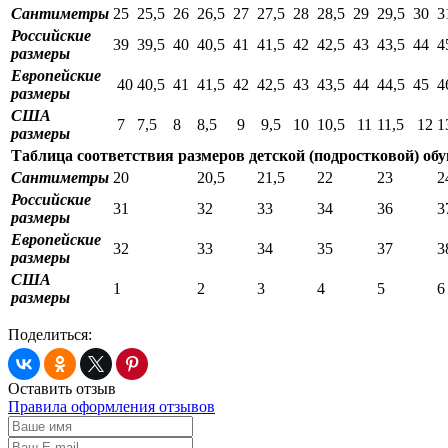
Сантиметры
25
25,5
26
26,5
27
27,5
28
28,5
29
29,5
30
3
Российские
39
39,5
40
40,5
41
41,5
42
42,5
43
43,5
44
4
размеры
Европейские
40
40,5
41
41,5
42
42,5
43
43,5
44
44,5
45
4
размеры
США
7
7,5
8
8,5
9
9,5
10
10,5
11
11,5
12
1
размеры
Таблица соответствия размеров детской (подростковой) об
Сантиметры
20
20,5
21,5
22
23
2
Российские
31
32
33
34
36
3
размеры
Европейские
32
33
34
35
37
3
размеры
США
1
2
3
4
5
6
размеры
Поделиться:
Оставить отзыв
Правила оформления отзывов