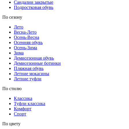
Сандалии закрытые
Подростковая обувь
По сезону
Лето
Весна-Лето
Осень-Весна
Осенняя обувь
Осень-Зима
Зима
Демисезонная обувь
Демисезонные ботинки
Пляжная обувь
Летние мокасины
Летние туфли
По стилю
Классика
Туфли классика
Комфорт
Спорт
По цвету