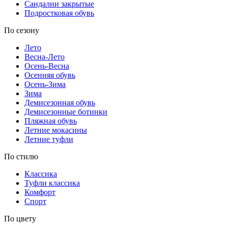
Сандалии закрытые
Подростковая обувь
По сезону
Лето
Весна-Лето
Осень-Весна
Осенняя обувь
Осень-Зима
Зима
Демисезонная обувь
Демисезонные ботинки
Пляжная обувь
Летние мокасины
Летние туфли
По стилю
Классика
Туфли классика
Комфорт
Спорт
По цвету