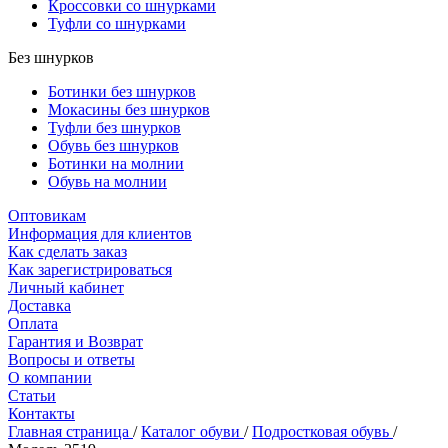
Кроссовки со шнурками
Туфли со шнурками
Без шнурков
Ботинки без шнурков
Мокасины без шнурков
Туфли без шнурков
Обувь без шнурков
Ботинки на молнии
Обувь на молнии
Оптовикам
Информация для клиентов
Как сделать заказ
Как зарегистрироваться
Личный кабинет
Доставка
Оплата
Гарантия и Возврат
Вопросы и ответы
О компании
Статьи
Контакты
Главная страница
/
Каталог обуви
/
Подростковая обувь
/