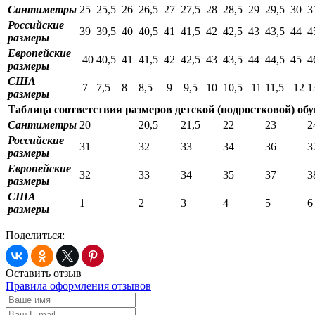
Сантиметры
25
25,5
26
26,5
27
27,5
28
28,5
29
29,5
30
3
Российские
39
39,5
40
40,5
41
41,5
42
42,5
43
43,5
44
4
размеры
Европейские
40
40,5
41
41,5
42
42,5
43
43,5
44
44,5
45
4
размеры
США
7
7,5
8
8,5
9
9,5
10
10,5
11
11,5
12
1
размеры
Таблица соответствия размеров детской (подростковой) об
Сантиметры
20
20,5
21,5
22
23
2
Российские
31
32
33
34
36
3
размеры
Европейские
32
33
34
35
37
3
размеры
США
1
2
3
4
5
6
размеры
Поделиться:
Оставить отзыв
Правила оформления отзывов