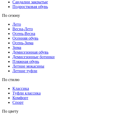
Сандалии закрытые
Подростковая обувь
По сезону
Лето
Весна-Лето
Осень-Весна
Осенняя обувь
Осень-Зима
Зима
Демисезонная обувь
Демисезонные ботинки
Пляжная обувь
Летние мокасины
Летние туфли
По стилю
Классика
Туфли классика
Комфорт
Спорт
По цвету