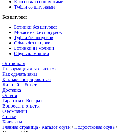
Кроссовки со шнурками
Туфли со шнурками
Без шнурков
Ботинки без шнурков
Мокасины без шнурков
Туфли без шнурков
Обувь без шнурков
Ботинки на молнии
Обувь на молнии
Оптовикам
Информация для клиентов
Как сделать заказ
Как зарегистрироваться
Личный кабинет
Доставка
Оплата
Гарантия и Возврат
Вопросы и ответы
О компании
Статьи
Контакты
Главная страница
/
Каталог обуви
/
Подростковая обувь
/