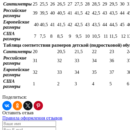
Сантиметры
25
25,5
26
26,5
27
27,5
28
28,5
29
29,5
30
3
Российские
39
39,5
40
40,5
41
41,5
42
42,5
43
43,5
44
4
размеры
Европейские
40
40,5
41
41,5
42
42,5
43
43,5
44
44,5
45
4
размеры
США
7
7,5
8
8,5
9
9,5
10
10,5
11
11,5
12
1
размеры
Таблица соответствия размеров детской (подростковой) об
Сантиметры
20
20,5
21,5
22
23
2
Российские
31
32
33
34
36
3
размеры
Европейские
32
33
34
35
37
3
размеры
США
1
2
3
4
5
6
размеры
Поделиться:
Оставить отзыв
Правила оформления отзывов