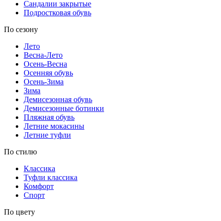
Сандалии закрытые
Подростковая обувь
По сезону
Лето
Весна-Лето
Осень-Весна
Осенняя обувь
Осень-Зима
Зима
Демисезонная обувь
Демисезонные ботинки
Пляжная обувь
Летние мокасины
Летние туфли
По стилю
Классика
Туфли классика
Комфорт
Спорт
По цвету