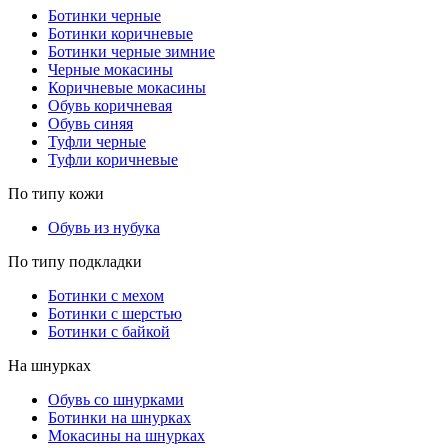
Ботинки черные
Ботинки коричневые
Ботинки черные зимние
Черные мокасины
Коричневые мокасины
Обувь коричневая
Обувь синяя
Туфли черные
Туфли коричневые
По типу кожи
Обувь из нубука
По типу подкладки
Ботинки с мехом
Ботинки с шерстью
Ботинки с байкой
На шнурках
Обувь со шнурками
Ботинки на шнурках
Мокасины на шнурках