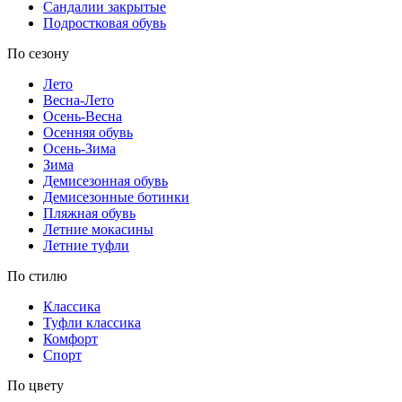
Сандалии закрытые
Подростковая обувь
По сезону
Лето
Весна-Лето
Осень-Весна
Осенняя обувь
Осень-Зима
Зима
Демисезонная обувь
Демисезонные ботинки
Пляжная обувь
Летние мокасины
Летние туфли
По стилю
Классика
Туфли классика
Комфорт
Спорт
По цвету