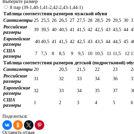
Выберите размер
8 пар (39-1,40-1,41-2,42-2,43-1,44-1)
Таблица соответствия размеров мужской обуви
Сантиметры
25
25,5
26
26,5
27
27,5
28
28,5
29
29,5
30
3
Российские
39
39,5
40
40,5
41
41,5
42
42,5
43
43,5
44
4
размеры
Европейские
40
40,5
41
41,5
42
42,5
43
43,5
44
44,5
45
4
размеры
США
7
7,5
8
8,5
9
9,5
10
10,5
11
11,5
12
1
размеры
Таблица соответствия размеров детской (подростковой) об
Сантиметры
20
20,5
21,5
22
23
2
Российские
31
32
33
34
36
3
размеры
Европейские
32
33
34
35
37
3
размеры
США
1
2
3
4
5
6
размеры
Поделиться:
Оставить отзыв