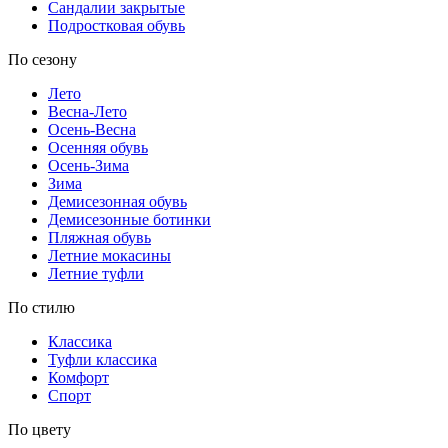
Сандалии закрытые
Подростковая обувь
По сезону
Лето
Весна-Лето
Осень-Весна
Осенняя обувь
Осень-Зима
Зима
Демисезонная обувь
Демисезонные ботинки
Пляжная обувь
Летние мокасины
Летние туфли
По стилю
Классика
Туфли классика
Комфорт
Спорт
По цвету