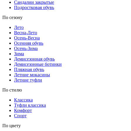
Сандалии закрытые
Подростковая обувь
По сезону
Лето
Весна-Лето
Осень-Весна
Осенняя обувь
Осень-Зима
Зима
Демисезонная обувь
Демисезонные ботинки
Пляжная обувь
Летние мокасины
Летние туфли
По стилю
Классика
Туфли классика
Комфорт
Спорт
По цвету