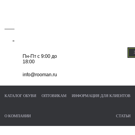
-
Пн-Пт с 9:00 до
18:00
info@rooman.ru
КАТАЛОГ ОБУВИ
ОПТОВИКАМ
ИНФОРМАЦИЯ ДЛЯ КЛИЕНТОВ
О КОМПАНИИ
СТАТЬИ
Главная страница
/
Каталог обуви
/
Ботинки
/
Модель