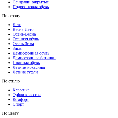
Сандалии закрытые
Подростковая обувь
По сезону
Лето
Весна-Лето
Осень-Весна
Осенняя обувь
Осень-Зима
Зима
Демисезонная обувь
Демисезонные ботинки
Пляжная обувь
Летние мокасины
Летние туфли
По стилю
Классика
Туфли классика
Комфорт
Спорт
По цвету