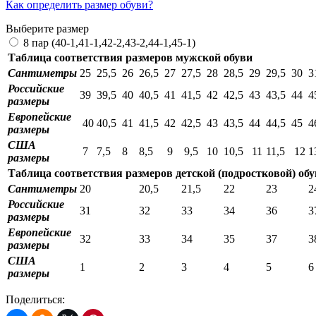
Как определить размер обуви?
Выберите размер
8 пар (40-1,41-1,42-2,43-2,44-1,45-1)
Таблица соответствия размеров мужской обуви
Сантиметры
25
25,5
26
26,5
27
27,5
28
28,5
29
29,5
30
3
Российские
39
39,5
40
40,5
41
41,5
42
42,5
43
43,5
44
4
размеры
Европейские
40
40,5
41
41,5
42
42,5
43
43,5
44
44,5
45
4
размеры
США
7
7,5
8
8,5
9
9,5
10
10,5
11
11,5
12
1
размеры
Таблица соответствия размеров детской (подростковой) об
Сантиметры
20
20,5
21,5
22
23
2
Российские
31
32
33
34
36
3
размеры
Европейские
32
33
34
35
37
3
размеры
США
1
2
3
4
5
6
размеры
Поделиться: