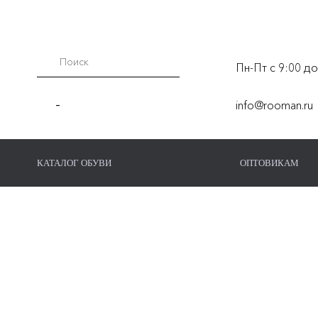
Пн-Пт с 9:00 до
-
info@rooman.ru
КАТАЛОГ ОБУВИ
ОПТОВИКАМ
Главная страница
/
Туфли мужские с перфорацией
/
Мо