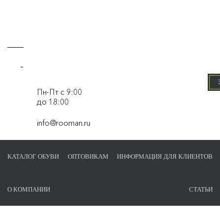
-
Пн-Пт с 9:00
до 18:00
info@rooman.ru
КАТАЛОГ ОБУВИ
ОПТОВИКАМ
ИНФОРМАЦИЯ ДЛЯ КЛИЕНТОВ
О КОМПАНИИ
СТАТЬИ
Главная страница
/
Туфли мужские с перфорацией
/