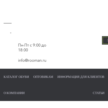
-
Пн-Пт с 9:00 до
18:00
info@rooman.ru
КАТАЛОГ ОБУВИ
ОПТОВИКАМ
ИНФОРМАЦИЯ ДЛЯ КЛИЕНТОВ
О КОМПАНИИ
СТАТЬИ
Главная страница
/
Каталог обуви
/
Туфли
/
Модель