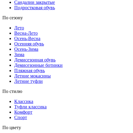
Сандалии закрытые
Подростковая обувь
По сезону
Лето
Весна-Лето
Осень-Весна
Осенняя обувь
Осень-Зима
Зима
Демисезонная обувь
Демисезонные ботинки
Пляжная обувь
Летние мокасины
Летние туфли
По стилю
Классика
Туфли классика
Комфорт
Спорт
По цвету