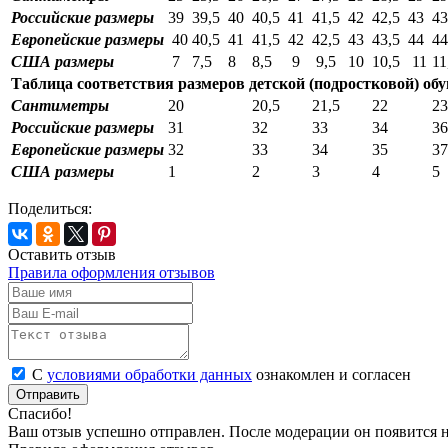
Российские размеры
39
39,5
40
40,5
41
41,5
42
42,5
43
43
Европейские размеры
40
40,5
41
41,5
42
42,5
43
43,5
44
44
США размеры
7
7,5
8
8,5
9
9,5
10
10,5
11
11
Таблица соответствия размеров детской (подростковой) об
Сантиметры
20
20,5
21,5
22
23
Российские размеры
31
32
33
34
36
Европейские размеры
32
33
34
35
37
США размеры
1
2
3
4
5
Поделиться:
Оставить отзыв
Правила оформления отзывов
С
условиями обработки данных
ознакомлен и согласен
Отправить
Спасибо!
Ваш отзыв успешно отправлен. После модерации он появится н