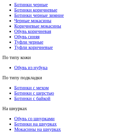
Ботинки черные
Ботинки коричневые
Ботинки черные зимние
Черные мокасины
Коричневые мокасины
Обувь коричневая
Обувь синяя
Туфли черные
Туфли коричневые
По типу кожи
Обувь из нубука
По типу подкладки
Ботинки с мехом
Ботинки с шерстью
Ботинки с байкой
На шнурках
Обувь со шнурками
Ботинки на шнурках
Мокасины на шнурках