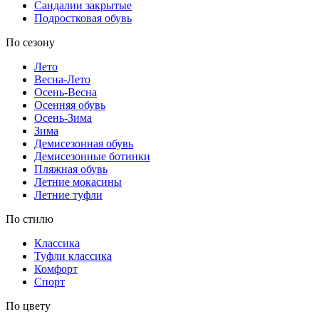
Сандалии закрытые
Подростковая обувь
По сезону
Лето
Весна-Лето
Осень-Весна
Осенняя обувь
Осень-Зима
Зима
Демисезонная обувь
Демисезонные ботинки
Пляжная обувь
Летние мокасины
Летние туфли
По стилю
Классика
Туфли классика
Комфорт
Спорт
По цвету