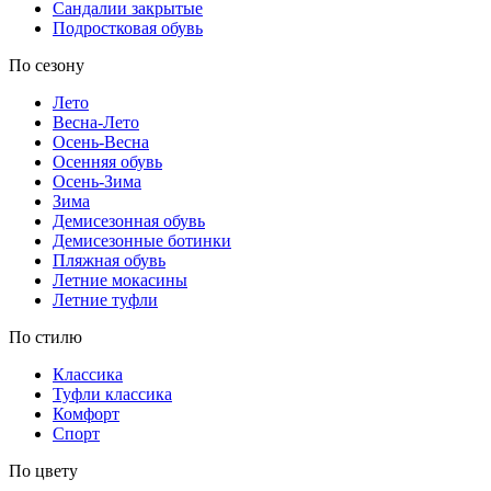
Сандалии закрытые
Подростковая обувь
По сезону
Лето
Весна-Лето
Осень-Весна
Осенняя обувь
Осень-Зима
Зима
Демисезонная обувь
Демисезонные ботинки
Пляжная обувь
Летние мокасины
Летние туфли
По стилю
Классика
Туфли классика
Комфорт
Спорт
По цвету