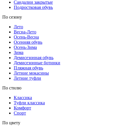
Сандалии закрытые
Подростковая обувь
По сезону
Лето
Весна-Лето
Осень-Весна
Осенняя обувь
Осень-Зима
Зима
Демисезонная обувь
Демисезонные ботинки
Пляжная обувь
Летние мокасины
Летние туфли
По стилю
Классика
Туфли классика
Комфорт
Спорт
По цвету